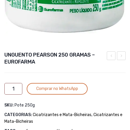
UNGUENTO PEARSON 250 GRAMAS –
EUROFARMA
CHEMITEC
PEAR
–
700
200gr
GRAM
Alternative:
UNGUENTO
–
Comprar no WhatsApp
PEARSON
EURO
250
SKU:
Pote 250g
GRAMAS
-
CATEGORIAS:
Cicatrizantes e Mata-Bicheiras
,
Cicatrizantes e
EUROFARMA
Mata-Bicheiras
quantidade