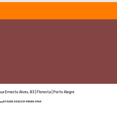
ua Ernesto Alves, 83 | Floresta | Porto Alegre
51 3228.0022 | 51 98585.0160
con