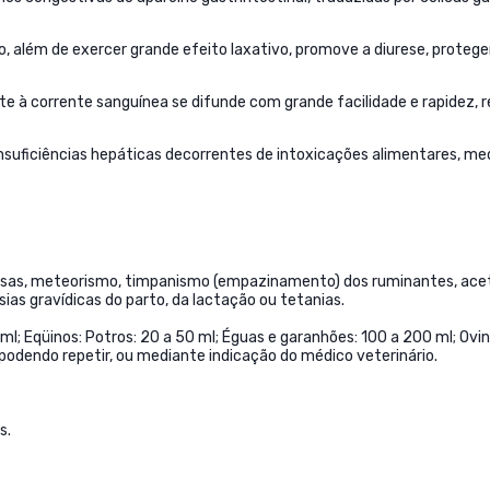
ico, além de exercer grande efeito laxativo, promove a diurese, prot
à corrente sanguínea se difunde com grande facilidade e rapidez, r
nsuficiências hepáticas decorrentes de intoxicações alimentares, med
sosas, meteorismo, timpanismo (empazinamento) dos ruminantes, acet
as gravídicas do parto, da lactação ou tetanias.
ml; Eqüinos: Potros: 20 a 50 ml; Éguas e garanhões: 100 a 200 ml; Ovin
l, podendo repetir, ou mediante indicação do médico veterinário.
s.