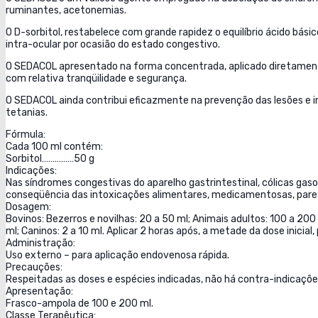
ruminantes, acetonemias.
O D-sorbitol, restabelece com grande rapidez o equilíbrio ácido bás
intra-ocular por ocasião do estado congestivo.
O SEDACOL apresentado na forma concentrada, aplicado diretamente 
com relativa tranqüilidade e segurança.
O SEDACOL ainda contribui eficazmente na prevenção das lesões e i
tetanias.
Fórmula:
Cada 100 ml contém:
Sorbitol……………50 g
Indicações:
Nas síndromes congestivas do aparelho gastrintestinal, cólicas ga
conseqüência das intoxicações alimentares, medicamentosas, paresi
Dosagem:
Bovinos: Bezerros e novilhas: 20 a 50 ml; Animais adultos: 100 a 200 
ml; Caninos: 2 a 10 ml. Aplicar 2 horas após, a metade da dose inicia
Administração:
Uso externo – para aplicação endovenosa rápida.
Precauções:
Respeitadas as doses e espécies indicadas, não há contra-indicaçõe
Apresentação:
Frasco-ampola de 100 e 200 ml.
Classe Terapêutica: