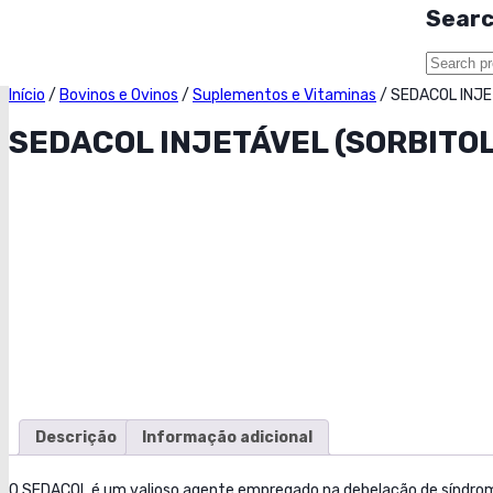
Sear
Início
/
Bovinos e Ovinos
/
Suplementos e Vitaminas
/
SEDACOL INJE
SEDACOL INJETÁVEL (SORBITOL
Descrição
Informação adicional
O SEDACOL é um valioso agente empregado na debelação de síndrome