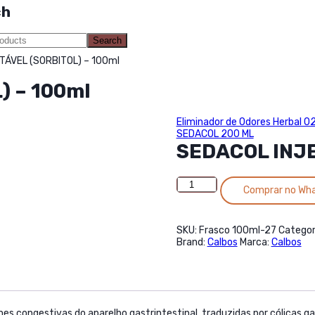
ch
Search
TÁVEL (SORBITOL) – 100ml
) – 100ml
Eliminador de Odores Herbal 02
SEDACOL 200 ML
SEDACOL INJE
SEDACOL
Comprar no Wh
INJETÁVEL
(SORBITOL)
-
100ml
SKU:
Frasco 100ml-27
Categor
quantidade
Brand:
Calbos
Marca:
Calbos
s congestivas do aparelho gastrintestinal, traduzidas por cólicas