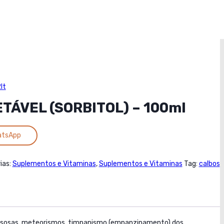
lt
TÁVEL (SORBITOL) – 100ml
atsApp
ias:
Suplementos e Vitaminas
,
Suplementos e Vitaminas
Tag:
calbos
 gasosas, meteorismos, timpanismo (empanzinamento) dos