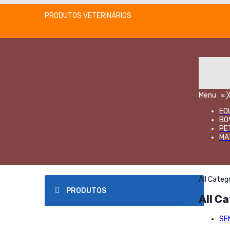
PRODUTOS VETERINÁRIOS
Menu
≡
EQ
BO
PE
MA
All Categ
PRODUTOS
All C
SE