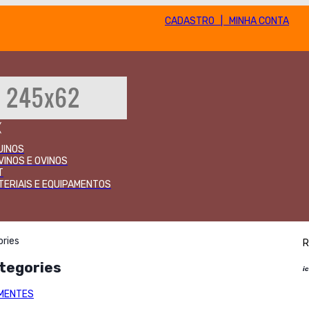
CADASTRO | MINHA CONTA
╳
UINOS
VINOS E OVINOS
T
TERIAIS E EQUIPAMENTOS
ories
R
ategories
i
MENTES