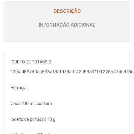
DESCRIÇÃO
INFORMAÇÃO ADICIONAL
IODETO DE POTÁSSIO
10{bad89740ab836af8afd78adf22d5854117f226b234e4f8e
Fórmula:
Cada 100 mL contém:
Iodeto de potássio 10 g