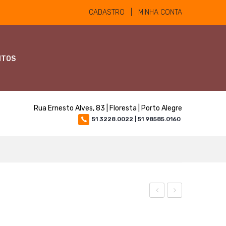
CADASTRO | MINHA CONTA
NTOS
Rua Ernesto Alves, 83 | Floresta | Porto Alegre
51 3228.0022 | 51 98585.0160
10.000.000
para
Soro