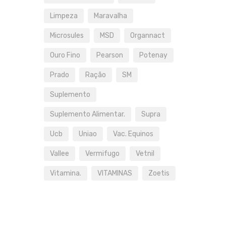
Limpeza
Maravalha
Microsules
MSD
Organnact
Ouro Fino
Pearson
Potenay
Prado
Ração
SM
Suplemento
Suplemento Alimentar.
Supra
Ucb
Uniao
Vac. Equinos
Vallee
Vermifugo
Vetnil
Vitamina.
VITAMINAS
Zoetis