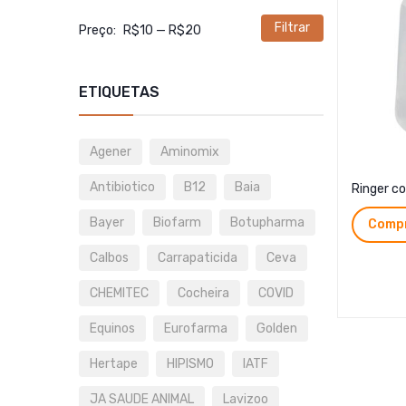
Filtrar
Preço
Preço
Preço:
R$10
—
R$20
mínimo
máximo
ETIQUETAS
Agener
Aminomix
Antibiotico
B12
Baia
Ringer c
Bayer
Biofarm
Botupharma
Compr
Calbos
Carrapaticida
Ceva
CHEMITEC
Cocheira
COVID
Equinos
Eurofarma
Golden
Hertape
HIPISMO
IATF
JA SAUDE ANIMAL
Lavizoo