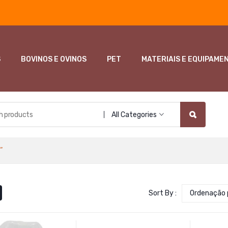
S
BOVINOS E OVINOS
PET
MATERIAIS E EQUIPAME
All Categories
”
Sort By :
Ordenação 