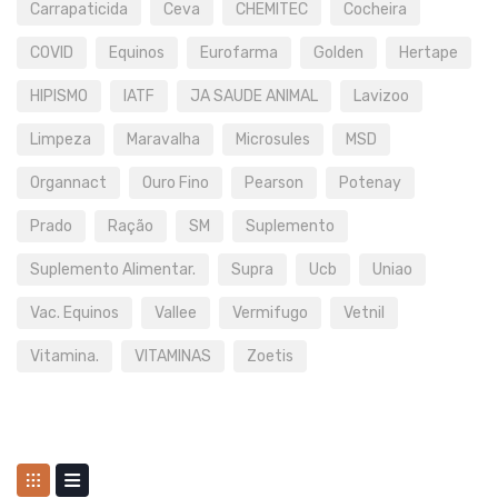
Carrapaticida
Ceva
CHEMITEC
Cocheira
COVID
Equinos
Eurofarma
Golden
Hertape
HIPISMO
IATF
JA SAUDE ANIMAL
Lavizoo
Limpeza
Maravalha
Microsules
MSD
Organnact
Ouro Fino
Pearson
Potenay
Prado
Ração
SM
Suplemento
Suplemento Alimentar.
Supra
Ucb
Uniao
Vac. Equinos
Vallee
Vermifugo
Vetnil
Vitamina.
VITAMINAS
Zoetis