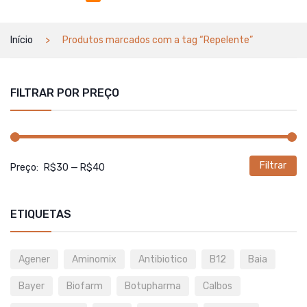
Início
Produtos marcados com a tag “Repelente”
FILTRAR POR PREÇO
Filtrar
P
P
Preço:
R$30
—
R$40
m
m
ETIQUETAS
Agener
Aminomix
Antibiotico
B12
Baia
Bayer
Biofarm
Botupharma
Calbos