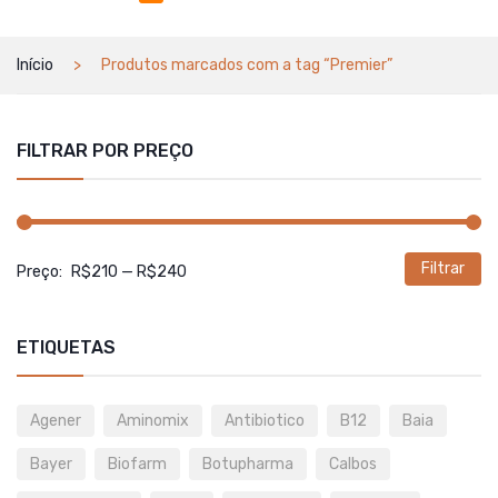
Início
Produtos marcados com a tag “Premier”
FILTRAR POR PREÇO
Filtrar
P
P
Preço:
R$210
—
R$240
m
m
ETIQUETAS
Agener
Aminomix
Antibiotico
B12
Baia
Bayer
Biofarm
Botupharma
Calbos