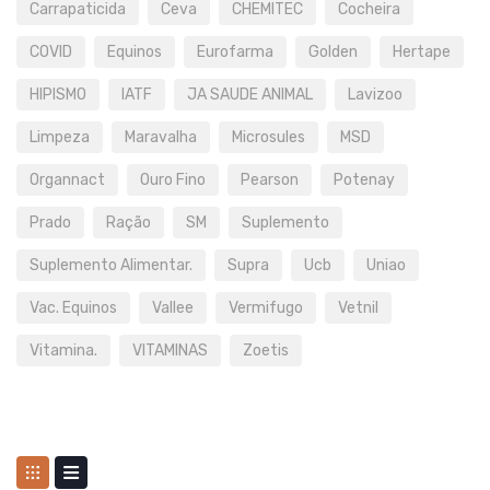
Carrapaticida
Ceva
CHEMITEC
Cocheira
COVID
Equinos
Eurofarma
Golden
Hertape
HIPISMO
IATF
JA SAUDE ANIMAL
Lavizoo
Limpeza
Maravalha
Microsules
MSD
Organnact
Ouro Fino
Pearson
Potenay
Prado
Ração
SM
Suplemento
Suplemento Alimentar.
Supra
Ucb
Uniao
Vac. Equinos
Vallee
Vermifugo
Vetnil
Vitamina.
VITAMINAS
Zoetis