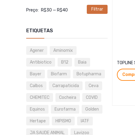
Filtrar
Preço
Preço
Preço:
R$30
—
R$40
mínimo
máximo
ETIQUETAS
Agener
Aminomix
Antibiotico
B12
Baia
TOPLINE
Bayer
Biofarm
Botupharma
Compr
Calbos
Carrapaticida
Ceva
CHEMITEC
Cocheira
COVID
Equinos
Eurofarma
Golden
Hertape
HIPISMO
IATF
JA SAUDE ANIMAL
Lavizoo