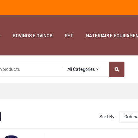
S
BOVINOS E OVINOS
PET
MATERIAIS E EQUIPAME
All Categories
Sort By :
Orden