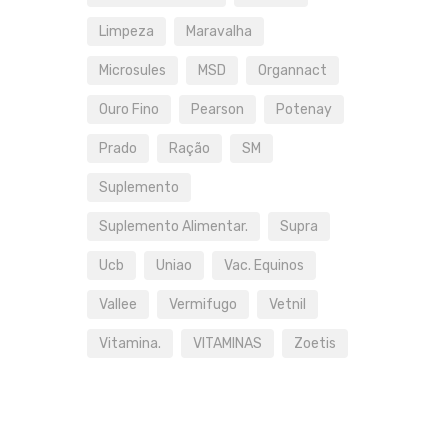
Limpeza
Maravalha
Microsules
MSD
Organnact
Ouro Fino
Pearson
Potenay
Prado
Ração
SM
Suplemento
Suplemento Alimentar.
Supra
Ucb
Uniao
Vac. Equinos
Vallee
Vermifugo
Vetnil
Vitamina.
VITAMINAS
Zoetis