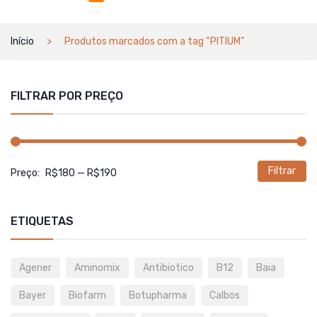
Início
Produtos marcados com a tag “PITIUM”
FILTRAR POR PREÇO
Filtrar
P
P
Preço:
R$180
—
R$190
m
m
ETIQUETAS
Agener
Aminomix
Antibiotico
B12
Baia
Bayer
Biofarm
Botupharma
Calbos