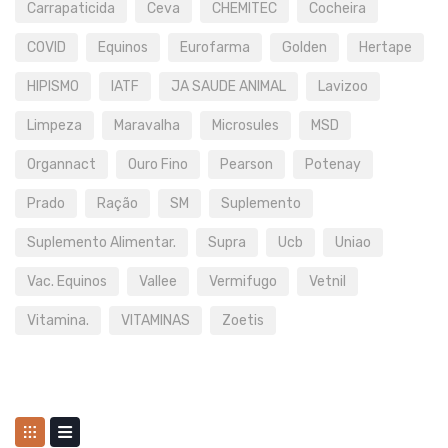
Carrapaticida
Ceva
CHEMITEC
Cocheira
COVID
Equinos
Eurofarma
Golden
Hertape
HIPISMO
IATF
JA SAUDE ANIMAL
Lavizoo
Limpeza
Maravalha
Microsules
MSD
Organnact
Ouro Fino
Pearson
Potenay
Prado
Ração
SM
Suplemento
Suplemento Alimentar.
Supra
Ucb
Uniao
Vac. Equinos
Vallee
Vermifugo
Vetnil
Vitamina.
VITAMINAS
Zoetis