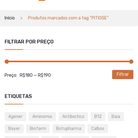
Início
Produtos marcados com a tag “PITIOSE”
FILTRAR POR PREÇO
Filtrar
P
P
Preço:
R$180
—
R$190
m
m
ETIQUETAS
Agener
Aminomix
Antibiotico
B12
Baia
Bayer
Biofarm
Botupharma
Calbos