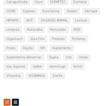
Carrapaticida
Ceva
CHEMITEC
Cocheira
COVID
Equinos
Eurofarma
Golden
Hertape
HIPISMO
IATF
JA SAUDE ANIMAL
Lavizoo
Limpeza
Maravalha
Microsules
MSD
Organnact
Ouro Fino
Pearson
Potenay
Prado
Ração
SM
Suplemento
Suplemento Alimentar.
Supra
Ucb
Uniao
Vac. Equinos
Vallee
Vermifugo
Vetnil
Vitamina.
VITAMINAS
Zoetis