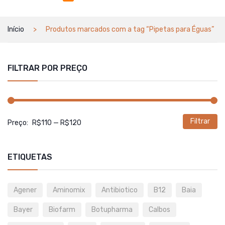
Início
Produtos marcados com a tag “Pipetas para Éguas”
FILTRAR POR PREÇO
Filtrar
P
P
Preço:
R$110
—
R$120
m
m
ETIQUETAS
Agener
Aminomix
Antibiotico
B12
Baia
Bayer
Biofarm
Botupharma
Calbos