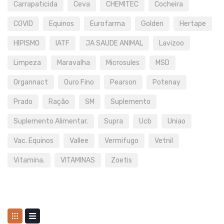
Carrapaticida
Ceva
CHEMITEC
Cocheira
COVID
Equinos
Eurofarma
Golden
Hertape
HIPISMO
IATF
JA SAUDE ANIMAL
Lavizoo
Limpeza
Maravalha
Microsules
MSD
Organnact
Ouro Fino
Pearson
Potenay
Prado
Ração
SM
Suplemento
Suplemento Alimentar.
Supra
Ucb
Uniao
Vac. Equinos
Vallee
Vermifugo
Vetnil
Vitamina.
VITAMINAS
Zoetis