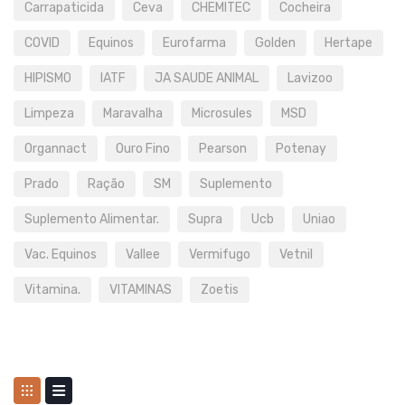
Carrapaticida
Ceva
CHEMITEC
Cocheira
COVID
Equinos
Eurofarma
Golden
Hertape
HIPISMO
IATF
JA SAUDE ANIMAL
Lavizoo
Limpeza
Maravalha
Microsules
MSD
Organnact
Ouro Fino
Pearson
Potenay
Prado
Ração
SM
Suplemento
Suplemento Alimentar.
Supra
Ucb
Uniao
Vac. Equinos
Vallee
Vermifugo
Vetnil
Vitamina.
VITAMINAS
Zoetis