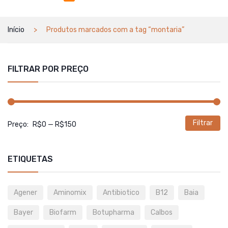
Início
Produtos marcados com a tag “montaria”
FILTRAR POR PREÇO
Filtrar
P
P
Preço:
R$0
—
R$150
m
m
ETIQUETAS
Agener
Aminomix
Antibiotico
B12
Baia
Bayer
Biofarm
Botupharma
Calbos