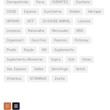
Carrapaticida
Ceva
CHEMITEC
Cocheira
COVID
Equinos
Eurofarma
Golden
Hertape
HIPISMO
IATF
JA SAUDE ANIMAL
Lavizoo
Limpeza
Maravalha
Microsules
MSD
Organnact
Ouro Fino
Pearson
Potenay
Prado
Ração
SM
Suplemento
Suplemento Alimentar.
Supra
Ucb
Uniao
Vac. Equinos
Vallee
Vermifugo
Vetnil
Vitamina.
VITAMINAS
Zoetis