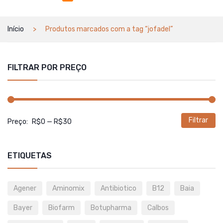
Início
Produtos marcados com a tag “jofadel”
FILTRAR POR PREÇO
Filtrar
P
P
Preço:
R$0
—
R$30
m
m
ETIQUETAS
Agener
Aminomix
Antibiotico
B12
Baia
Bayer
Biofarm
Botupharma
Calbos