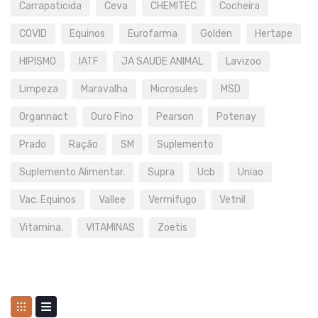
Carrapaticida
Ceva
CHEMITEC
Cocheira
COVID
Equinos
Eurofarma
Golden
Hertape
HIPISMO
IATF
JA SAUDE ANIMAL
Lavizoo
Limpeza
Maravalha
Microsules
MSD
Organnact
Ouro Fino
Pearson
Potenay
Prado
Ração
SM
Suplemento
Suplemento Alimentar.
Supra
Ucb
Uniao
Vac. Equinos
Vallee
Vermifugo
Vetnil
Vitamina.
VITAMINAS
Zoetis