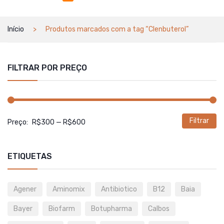
Início
Produtos marcados com a tag “Clenbuterol”
FILTRAR POR PREÇO
Filtrar
P
P
Preço:
R$300
—
R$600
m
m
ETIQUETAS
Agener
Aminomix
Antibiotico
B12
Baia
Bayer
Biofarm
Botupharma
Calbos