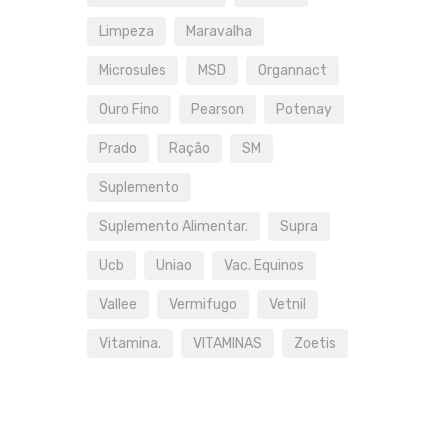
Limpeza
Maravalha
Microsules
MSD
Organnact
Ouro Fino
Pearson
Potenay
Prado
Ração
SM
Suplemento
Suplemento Alimentar.
Supra
Ucb
Uniao
Vac. Equinos
Vallee
Vermifugo
Vetnil
Vitamina.
VITAMINAS
Zoetis