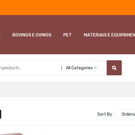
S
BOVINOS E OVINOS
PET
MATERIAIS E EQUIPAME
All Categories
Sort By :
Orden