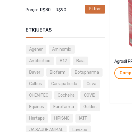
Filtrar
Preço
Preço
Preço:
R$80
—
R$90
mínimo
máximo
ETIQUETAS
Agener
Aminomix
Antibiotico
B12
Baia
Agrosil 
Bayer
Biofarm
Botupharma
Compr
Calbos
Carrapaticida
Ceva
CHEMITEC
Cocheira
COVID
Equinos
Eurofarma
Golden
Hertape
HIPISMO
IATF
JA SAUDE ANIMAL
Lavizoo