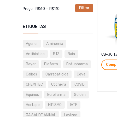
Filtrar
Preço
Preço
Preço:
R$60
—
R$110
mínimo
máximo
ETIQUETAS
Agener
Aminomix
Antibiotico
B12
Baia
CB-30 T.
Bayer
Biofarm
Botupharma
Compr
Calbos
Carrapaticida
Ceva
CHEMITEC
Cocheira
COVID
Equinos
Eurofarma
Golden
Hertape
HIPISMO
IATF
JA SAUDE ANIMAL
Lavizoo