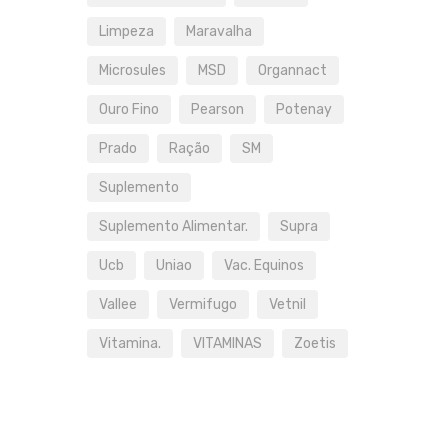
Limpeza
Maravalha
Microsules
MSD
Organnact
Ouro Fino
Pearson
Potenay
Prado
Ração
SM
Suplemento
Suplemento Alimentar.
Supra
Ucb
Uniao
Vac. Equinos
Vallee
Vermifugo
Vetnil
Vitamina.
VITAMINAS
Zoetis