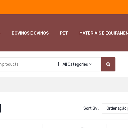
S
BOVINOS E OVINOS
PET
MATERIAIS E EQUIPAME
All Categories
Sort By :
Ordenação 