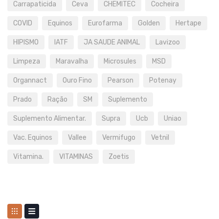
Carrapaticida
Ceva
CHEMITEC
Cocheira
COVID
Equinos
Eurofarma
Golden
Hertape
HIPISMO
IATF
JA SAUDE ANIMAL
Lavizoo
Limpeza
Maravalha
Microsules
MSD
Organnact
Ouro Fino
Pearson
Potenay
Prado
Ração
SM
Suplemento
Suplemento Alimentar.
Supra
Ucb
Uniao
Vac. Equinos
Vallee
Vermifugo
Vetnil
Vitamina.
VITAMINAS
Zoetis