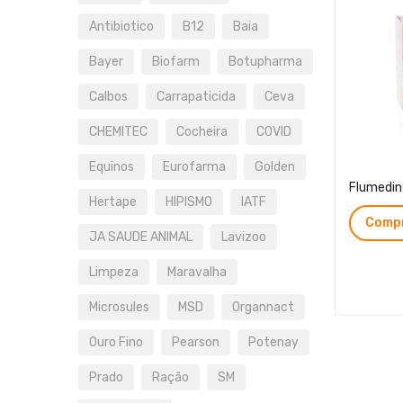
Antibiotico
B12
Baia
Bayer
Biofarm
Botupharma
Calbos
Carrapaticida
Ceva
CHEMITEC
Cocheira
COVID
Equinos
Eurofarma
Golden
Flumedin
Hertape
HIPISMO
IATF
Compr
JA SAUDE ANIMAL
Lavizoo
Limpeza
Maravalha
Microsules
MSD
Organnact
Ouro Fino
Pearson
Potenay
Prado
Ração
SM