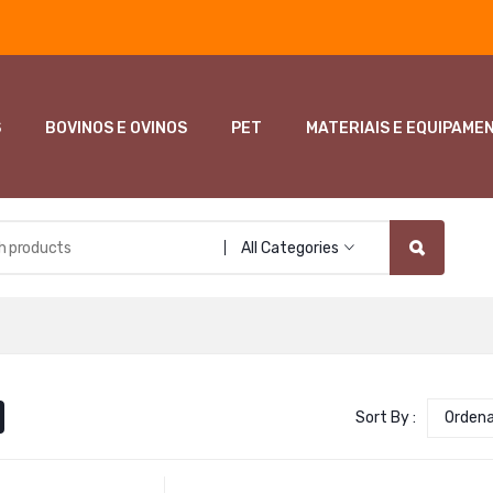
S
BOVINOS E OVINOS
PET
MATERIAIS E EQUIPAME
All Categories
Sort By :
Orden