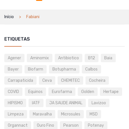
Início
Fabiani
ETIQUETAS
Agener
Aminomix
Antibiotico
B12
Baia
Bayer
Biofarm
Botupharma
Calbos
Carrapaticida
Ceva
CHEMITEC
Cocheira
COVID
Equinos
Eurofarma
Golden
Hertape
HIPISMO
IATF
JA SAUDE ANIMAL
Lavizoo
Limpeza
Maravalha
Microsules
MSD
Organnact
Ouro Fino
Pearson
Potenay