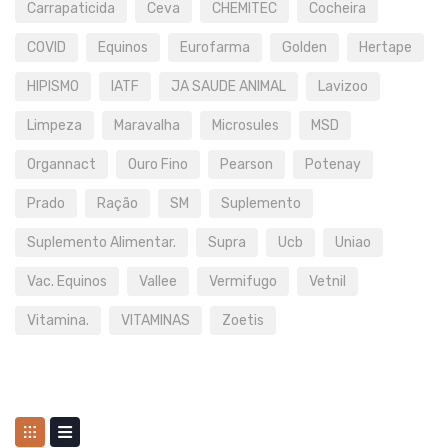
Carrapaticida
Ceva
CHEMITEC
Cocheira
COVID
Equinos
Eurofarma
Golden
Hertape
HIPISMO
IATF
JA SAUDE ANIMAL
Lavizoo
Limpeza
Maravalha
Microsules
MSD
Organnact
Ouro Fino
Pearson
Potenay
Prado
Ração
SM
Suplemento
Suplemento Alimentar.
Supra
Ucb
Uniao
Vac. Equinos
Vallee
Vermifugo
Vetnil
Vitamina.
VITAMINAS
Zoetis