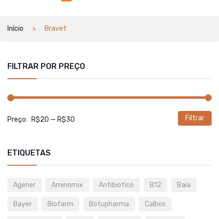
Início
Bravet
FILTRAR POR PREÇO
Filtrar
P
P
Preço:
R$20
—
R$30
m
m
ETIQUETAS
Agener
Aminomix
Antibiotico
B12
Baia
Bayer
Biofarm
Botupharma
Calbos