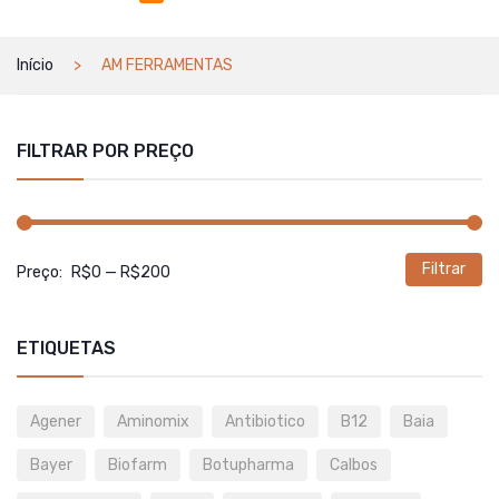
Início
AM FERRAMENTAS
FILTRAR POR PREÇO
Filtrar
P
P
Preço:
R$0
—
R$200
m
m
ETIQUETAS
Agener
Aminomix
Antibiotico
B12
Baia
Bayer
Biofarm
Botupharma
Calbos