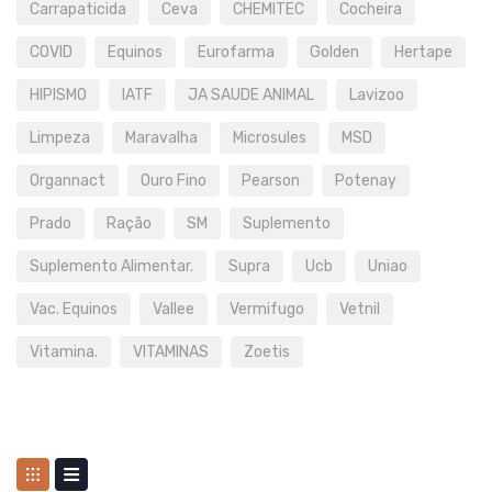
Carrapaticida
Ceva
CHEMITEC
Cocheira
COVID
Equinos
Eurofarma
Golden
Hertape
HIPISMO
IATF
JA SAUDE ANIMAL
Lavizoo
Limpeza
Maravalha
Microsules
MSD
Organnact
Ouro Fino
Pearson
Potenay
Prado
Ração
SM
Suplemento
Suplemento Alimentar.
Supra
Ucb
Uniao
Vac. Equinos
Vallee
Vermifugo
Vetnil
Vitamina.
VITAMINAS
Zoetis