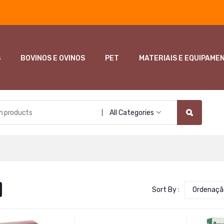
S
BOVINOS E OVINOS
PET
MATERIAIS E EQUIPAME
All Categories
Sort By :
Ordenaçã