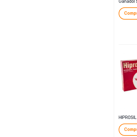
Ganadol 
Compr
HIPROSIL
Compr