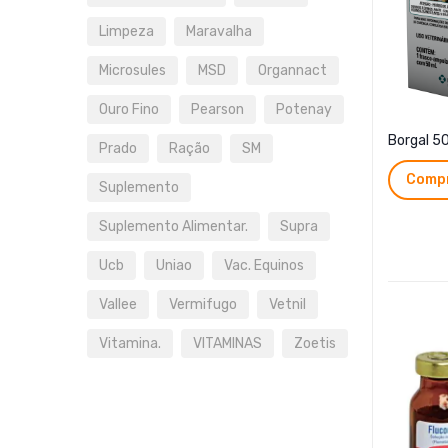
Limpeza
Maravalha
Microsules
MSD
Organnact
Ouro Fino
Pearson
Potenay
Borgal 5
Prado
Ração
SM
Compr
Suplemento
Suplemento Alimentar.
Supra
Ucb
Uniao
Vac. Equinos
Vallee
Vermifugo
Vetnil
Vitamina.
VITAMINAS
Zoetis