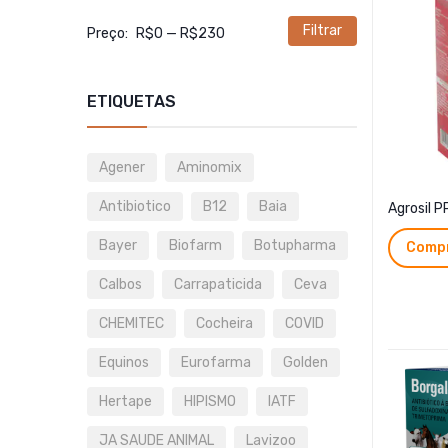
Filtrar
Preço
Preço
Preço:
R$0
—
R$230
mínimo
máximo
ETIQUETAS
Agener
Aminomix
Antibiotico
B12
Baia
Agrosil 
Bayer
Biofarm
Botupharma
Compr
Calbos
Carrapaticida
Ceva
CHEMITEC
Cocheira
COVID
Equinos
Eurofarma
Golden
Hertape
HIPISMO
IATF
JA SAUDE ANIMAL
Lavizoo